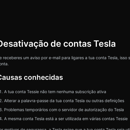
Desativação de contas Tesla
squisa
e receberes um aviso por e-mail para ligares a tua conta Tesla, isso 
onta.
Causas conhecidas
A tua conta Tessie não tem nenhuma subscrição ativa
Alterar a palavra-passe da tua conta Tesla ou outras definições
Problemas temporários com o servidor de autorização do Tesla
A mesma conta Tesla está a ser utilizada em várias contas Tessie
or motivos de segurança, a Tesla exige que a tua conta Tesla seja u