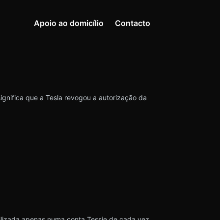
Apoio ao domicílio
Contacto
significa que a Tesla revogou a autorização da
tilizada apenas numa conta Tessie de cada vez.